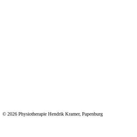
© 2026 Physiotherapie Hendrik Kramer, Papenburg
t
T