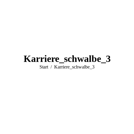
Karriere_schwalbe_3
Sie befinden sich hier:
Start
Karriere_schwalbe_3