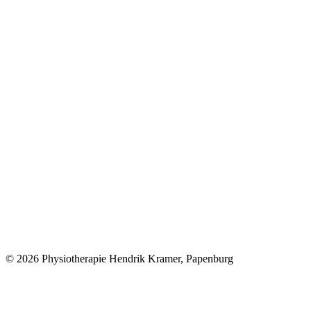
© 2026 Physiotherapie Hendrik Kramer, Papenburg
t
T